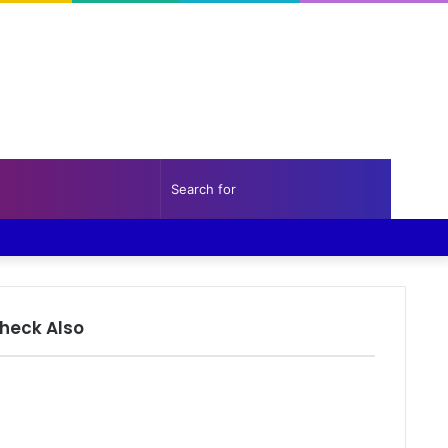
Random
Sidebar
Search
Facebook
Twitter
YouTube
Instagram
Log
Random
Sidebar
Article
for
In
Article
heck Also
lose