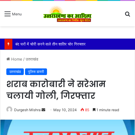
S
Menu
fo
बारिश ने बढ़ाई दहशत, दरकने लगी जमीन, 10 परिवारों ने छोड़े घर
Home
/
उतराखंड
उतराखंड
पुलिस डायरी
शराब कारोबारी ने सरेआम
चलायी गोली, गिरफ्तार
Send
Durgesh Mishra
May 10, 2024
85
1 minute read
an
email