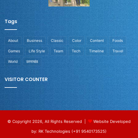
Tags
About
Business
Classic
Color
Content
Foods
Games
Life Style
Team
Tech
Timeline
Travel
World
उतराखंड
VISITOR COUNTER
© Copyright 2026, All Rights Reserved |
Website Developed
by: RK Technologies (+91 9540173525)