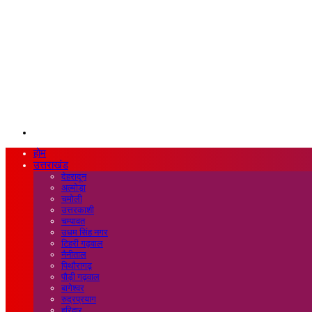
Search
for
होम
उत्तराखंड
देहरादून
अल्मोड़ा
चमोली
उत्तरकाशी
चम्पावत
उधम सिंह नगर
टिहरी गढ़वाल
नैनीताल
पिथौरागढ़
पौड़ी गढ़वाल
बागेश्वर
रुद्रप्रयाग
हरिद्वार