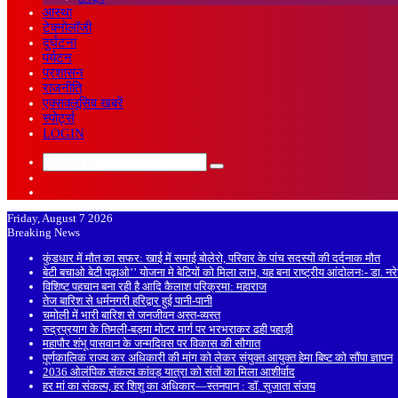
आस्था
टेक्नोलॉजी
दुर्घटना
पर्यटन
प्रशासन
राजनीति
एक्सक्लूसिव खबरें
स्पोर्ट्स
LOGIN
Search
Sidebar
for
Random
Article
Friday, August 7 2026
Breaking News
कुंडधार में मौत का सफर: खाई में समाई बोलेरो, परिवार के पांच सदस्यों की दर्दनाक मौत
बेटी बचाओ बेटी पढ़ाओ’’ योजना मे बेटियों को मिला लाभ, यह बना राष्ट्रीय आंदोलनः- डा. न
विशिष्ट पहचान बना रही है आदि कैलाश परिक्रमा: महाराज
तेज बारिश से धर्मनगरी हरिद्वार हुई पानी-पानी
चमोली में भारी बारिश से जनजीवन अस्त-व्यस्त
रुद्रप्रयाग के तिमली-बड़मा मोटर मार्ग पर भरभराकर ढही पहाड़ी
महापौर शंभू पासवान के जन्मदिवस पर विकास की सौगात
पूर्णकालिक राज्य कर अधिकारी की मांग को लेकर संयुक्त आयुक्त हेमा बिष्ट को सौंपा ज्ञापन
2036 ओलंपिक संकल्प कांवड़ यात्रा को संतों का मिला आशीर्वाद
हर मां का संकल्प, हर शिशु का अधिकार—स्तनपान : डॉ. सुजाता संजय