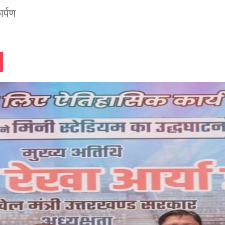
ार्पण
assniki
Pocket